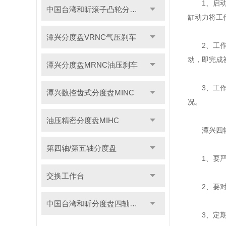
1、启动工
中国台湾和昕滚子凸轮分度盘
缸动力将工
潭兴分度盘VRNC气压刹车
2、工作台
动，即完成
潭兴分度盘MRNC油压刹车
3、工作台
潭兴数控齿式分度盘MINC
况。
油压精密分度盘MIHC
潭兴四轴转
第四轴/第五轴分度盘
1、要严格
交换工作台
2、要对四
中国台湾和昕分度盘四轴转台
3、定期添