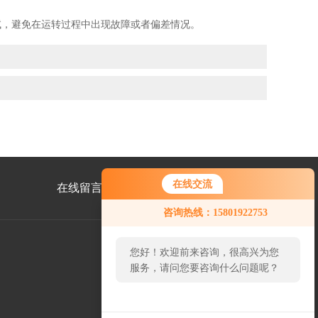
，避免在运转过程中出现故障或者偏差情况。
在线交流
在线留言
联系我们
咨询热线：15801922753
您好！欢迎前来咨询，很高兴为您
服务，请问您要咨询什么问题呢？
公
众
号
您好，看您停留很久了，是否找到
二