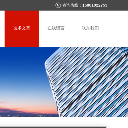
咨询热线：
15801922753
技术文章
在线留言
联系我们