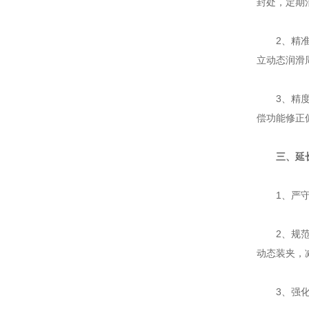
封处，定期
2、精准润
立动态润滑
3、精度校
偿功能修正
三、延
1、严守负
2、规范操
动态装夹，
3、强化环