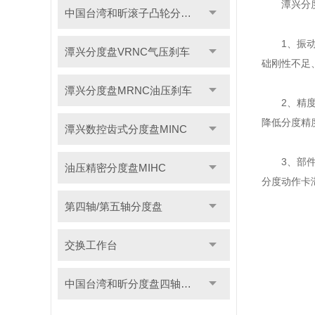
潭兴分度盘
中国台湾和昕滚子凸轮分度盘
1、振动与
潭兴分度盘VRNC气压刹车
础刚性不足
潭兴分度盘MRNC油压刹车
2、精度衰
降低分度精
潭兴数控齿式分度盘MINC
3、部件卡
油压精密分度盘MIHC
分度动作卡
第四轴/第五轴分度盘
交换工作台
中国台湾和昕分度盘四轴转台