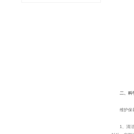
二、科
维护保养需
1、清洁与