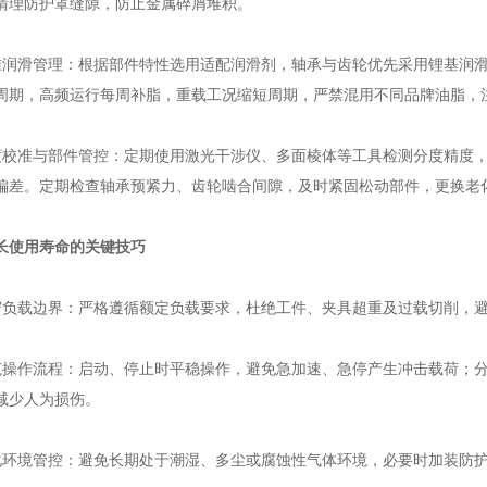
清理防护罩缝隙，防止金属碎屑堆积。
滑管理：根据部件特性选用适配润滑剂，轴承与齿轮优先采用锂基润滑
周期，高频运行每周补脂，重载工况缩短周期，严禁混用不同品牌油脂，
准与部件管控：定期使用激光干涉仪、多面棱体等工具检测分度精度，
偏差。定期检查轴承预紧力、齿轮啮合间隙，及时紧固松动部件，更换老
长使用寿命的关键技巧
载边界：严格遵循额定负载要求，杜绝工件、夹具超重及过载切削，避
作流程：启动、停止时平稳操作，避免急加速、急停产生冲击载荷；分
减少人为损伤。
境管控：避免长期处于潮湿、多尘或腐蚀性气体环境，必要时加装防护