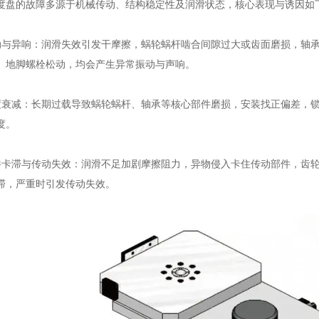
的故障多源于机械传动、结构稳定性及润滑状态，核心表现与诱因如
异响：润滑失效引发干摩擦，蜗轮蜗杆啮合间隙过大或齿面磨损，轴承
、地脚螺栓松动，均会产生异常振动与声响。
减：长期过载导致蜗轮蜗杆、轴承等核心部件磨损，安装找正偏差，锁
度。
滞与传动失效：润滑不足加剧摩擦阻力，异物侵入卡住传动部件，齿轮
滞，严重时引发传动失效。