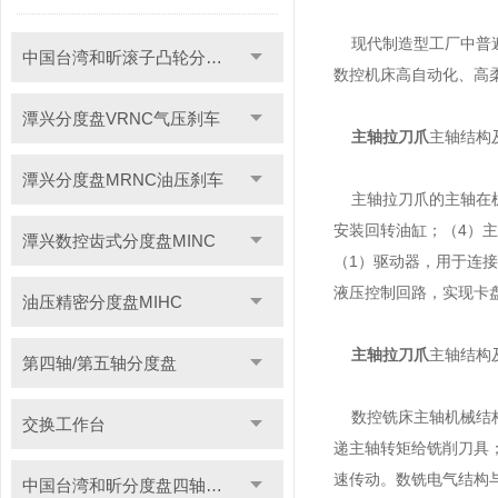
现代制造型工厂中普遍
中国台湾和昕滚子凸轮分度盘
数控机床高自动化、高
潭兴分度盘VRNC气压刹车
主轴拉刀爪
主轴结构
潭兴分度盘MRNC油压刹车
主轴拉刀爪的主轴在机
安装回转油缸；（4）
潭兴数控齿式分度盘MINC
（1）驱动器，用于连
液压控制回路，实现卡
油压精密分度盘MIHC
主轴拉刀爪
主轴结构
第四轴/第五轴分度盘
数控铣床主轴机械结构
交换工作台
递主轴转矩给铣削刀具
速传动。数铣电气结构
中国台湾和昕分度盘四轴转台