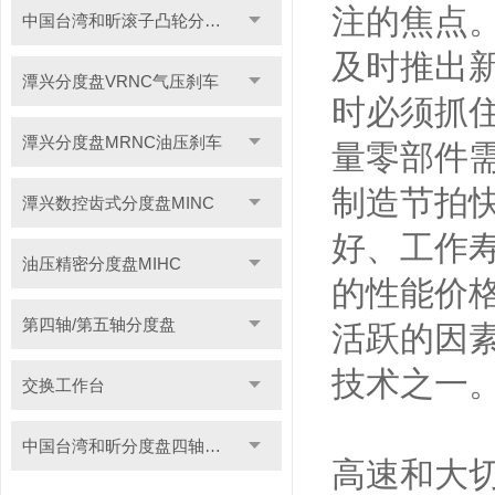
注的焦点
中国台湾和昕滚子凸轮分度盘
及时推出
潭兴分度盘VRNC气压刹车
时必须抓
潭兴分度盘MRNC油压刹车
量零部件
制造节拍
潭兴数控齿式分度盘MINC
好、工作
油压精密分度盘MIHC
的性能价格
第四轴/第五轴分度盘
活跃的因
技术之一
交换工作台
中国台湾和昕分度盘四轴转台
高速和大