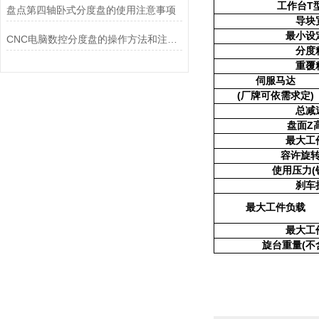
工作台T
盘点第四轴卧式分度盘的使用注意事项
导块
最小设
CNC电脑数控分度盘的操作方法和注意事项盘点
分度
重覆
伺服马达
(厂牌可依需求定
)
总减
盘面Z
最大工
容许旋
使用压力(
刹车
最大工件负载
最大工
旋台重量(不