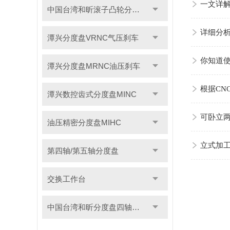
一文详
中国台湾和昕滚子凸轮分度盘
详细分
潭兴分度盘VRNC气压刹车
你知道
潭兴分度盘MRNC油压刹车
根据C
潭兴数控齿式分度盘MINC
可卧立
油压精密分度盘MIHC
立式加
第四轴/第五轴分度盘
交换工作台
中国台湾和昕分度盘四轴转台