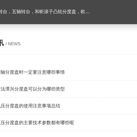
，五轴转台，和昕滚子凸轮分度盘，欧权四轴转台
讯
/ NEWS
四轴分度盘时一定要注意哪些事情
方法潭兴分度盘可以分为哪些类型
气压分度盘的使用注意事项总结
液压分度盘的主要技术参数都有哪些呢