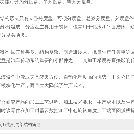
功能可分为分度盘、半分度盘、等分分度盘。
结构形式又有立卧分度盘、可倾分度盘、悬梁分度盘。分度盘作
动部分组成。分度盘主要用于铣床，也常用于钻床和平面磨床，
学分度头两类。
件因其种类多、结构复杂、制造难度大、批量生产任务重等因
定盘是汽车传动系统重要的零部件之一，其加工精度将直接影响
设备中液压夹具装夹方便、自动化程度高的优势，下文介绍了
了模块化生产，而且大大降低了生产成本。
研究产品的加工工艺过程、加工技术要求、生产成本以及生产
同时该零件在加工时需要数控加工中心旋转角度加工端面圆弧槽
伺服电机内部结构简述