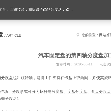
，五轴转台，和昕滚子凸轮分度盘，欧权四轴转台
章
您的位置：
网站首
/ ARTICLE
汽车固定盘的第四轴分度盘加
发布时间： 2020-06-11 点击次数
轴分度盘
也叫旋转轴，是将工件夹持在卡盘上或两间，并使其旋
传动、分度形式可分为蜗杆副分度盘、度盘分度盘、孔盘分度盘
栅分度盘)。