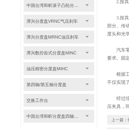
2.按其
中国台湾和昕滚子凸轮分度盘
3.按其
潭兴分度盘VRNC气压刹车
部分、传
度头和光
潭兴分度盘MRNC油压刹车
汽车零部
潭兴数控齿式分度盘MINC
要求。固
油压精密分度盘MIHC
根据工装
不仅实现
第四轴/第五轴分度盘
经过综合
交换工作台
压夹具，
中国台湾和昕分度盘四轴转台
上一篇：