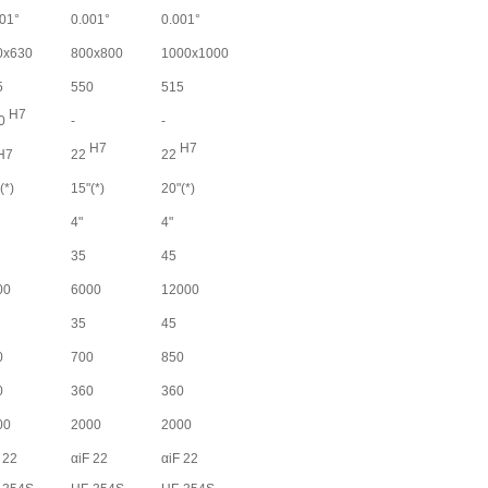
01°
0.001°
0.001°
0x630
800x800
1000x1000
5
550
515
H7
0
-
-
H7
H7
H7
22
22
(*)
15"(*)
20"(*)
4"
4"
35
45
00
6000
12000
35
45
0
700
850
0
360
360
00
2000
2000
 22
αiF 22
αiF 22