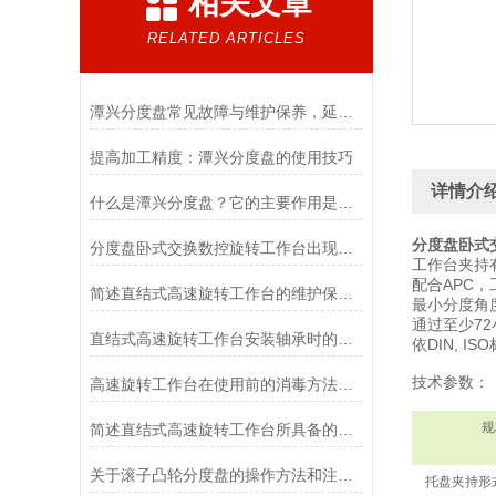
相关文章
RELATED ARTICLES
潭兴分度盘常见故障与维护保养，延长使用寿命技巧
提高加工精度：潭兴分度盘的使用技巧
详情介
什么是潭兴分度盘？它的主要作用是什么？
分度盘卧式
分度盘卧式交换数控旋转工作台出现故障后可通过这些方法解决
工作台夹持
配合APC
简述直结式高速旋转工作台的维护保养方法
最小分度角度
通过至少7
直结式高速旋转工作台安装轴承时的程序介绍
依DIN, I
技术参数：
高速旋转工作台在使用前的消毒方法分享
规
简述直结式高速旋转工作台所具备的功能
关于滚子凸轮分度盘的操作方法和注意事项这份总结很详细
托盘夹持形