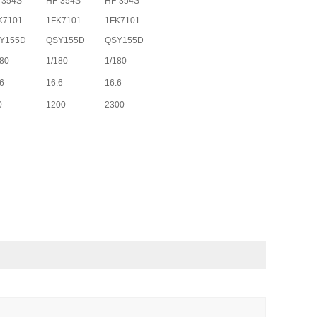
-354S
HF-354S
HF-354S
K7101
1FK7101
1FK7101
Y155D
QSY155D
QSY155D
180
1/180
1/180
6
16.6
16.6
0
1200
2300