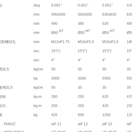
位
deg.
0.001°
0.001°
0.001°
0.0
mm
400x500
500x500
630x630
63
mm
490
380
520
48
H7
H7
H7
mm
Ø40
Ø50
Ø50
Ø5
槽宽/螺丝孔
mm
M12xP1.75
M16xP2.0
M16xP2.0
18
sec.
15"(*)
15"(*)
15"(*)
15"
sec.
4"
4"
4"
4"
用压力
kg/cm
50
50
50
35
kg
3000
3000
5500
55
使用压力
kg/cm
50
35
35
35
扭矩
kg-m
280
250
420
47
削力
kg-m
250
250
420
23
载
kg
420
600
1250
12
FANUC
αiF 12
αiF 12
αiF 22
αiF