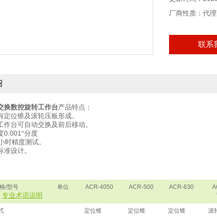
厂商性质：代理
通过至少72小
联系
依DIN, ISO
绍
交换数控旋转工作台
产品特点：
有定位锥及滚轮压板形成。
，工作台可自动交换及前后移动。
0.001°分度
2小时精度测试。
SO标准设计。
格/型号
单位
ACR-4050
ACR-500
ACR-630
A
专业术语说明
式
定位锥
定位锥
定位锥
滚