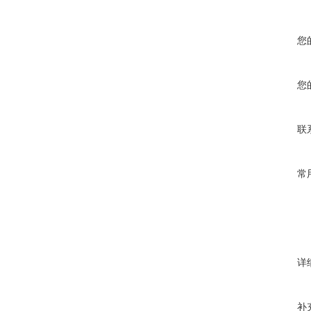
您
您
联
常
详
补