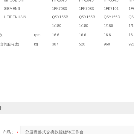
MITSUBISHI
HF-204S
HF-204S
HF-354S
HF
SIEMENS
1FK7083
1FK7083
1FK7101
1F
HEIDENHAIN
QSY155B
QSY155B
QSY155D
QS
1/180
1/180
1/180
1/
数
rpm
16.6
16.6
16.6
16.
含伺服马达)
kg
387
520
960
92
价
产品：