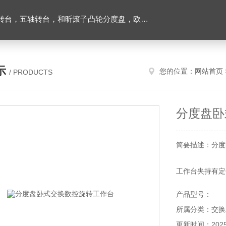
，五轴转台，和昕滚子凸轮分度盘，欧权四轴转台
示
您的位置：
网站首页
/ PRODUCTS
​分度盘
简要描述：分度
工作台夹持有定
产品型号：
配合APC，工
所属分类：交换
最小分度角度0.0
更新时间：2025-